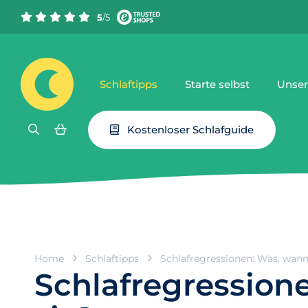
5
/5
Schlaftipps
Starte selbst
Unser
Kostenloser Schlafguide
Home
Schlaftipps
Schlafregressionen: Was, wann
Schlafregression