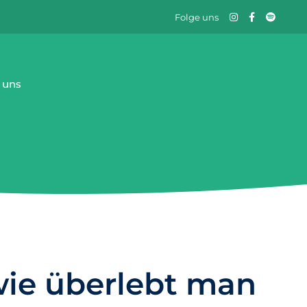
Folge uns
 uns
wie überlebt man