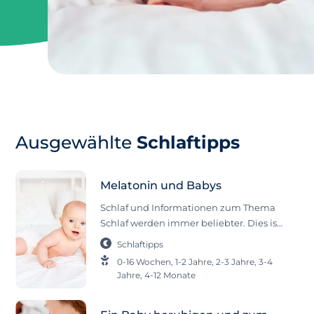
Ausgewählte
Schlaftipps
Melatonin und Babys
Schlaf und Informationen zum Thema
Schlaf werden immer beliebter. Dies ist
zwar eine gute Nachricht, doch wirft
Schlaftipps
diese Entwicklung auch mehr Fragen
0-16 Wochen
,
1-2 Jahre
,
2-3 Jahre
,
3-4
auf. Denn es sind so viele Informationen
Jahre
,
4-12 Monate
verfügbar, dass man manchmal den
Wald vor lauter Bäumen nicht sieht. Es