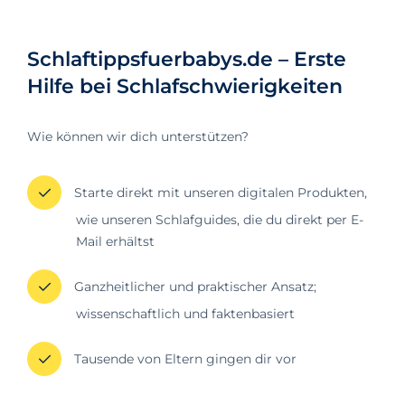
Eltern denken, dass alles vor 06:00 Uhr
zu früh ist, um den Tag zu beginnen. Es
ist wichtig zu bedenken, dass 06:00 Uhr
Schlaftippsfuerbabys.de – Erste
für uns zu früh sein mag, aber für viele
Hilfe bei Schlafschwierigkeiten
Babys und Kleinkinder ist das eine
realistische Zeit,
Wie können wir dich unterstützen?
Starte direkt mit unseren digitalen Produkten,
wie unseren Schlafguides, die du direkt per E-
Mail erhältst
Ganzheitlicher und praktischer Ansatz;
wissenschaftlich und faktenbasiert
Tausende von Eltern gingen dir vor