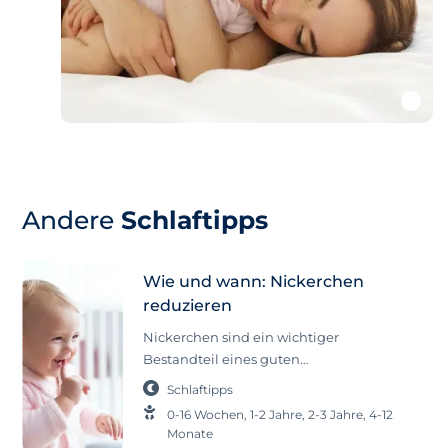
Andere
Schlaftipps
Wie und wann: Nickerchen
reduzieren
Nickerchen sind ein wichtiger
Bestandteil eines guten
Schlafrhythmus. Da der Tag sich in der
Schlaftipps
Nacht widerspiegelt, kann die
0-16 Wochen
,
1-2 Jahre
,
2-3 Jahre
,
4-12
Einteilung und die Anzahl der
Monate
Nickerchen tagsüber eine große Rolle