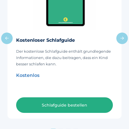
Monate sind und strukturell (weit) vor
06:00 Uhr aufwachen, werden
liebevoll Frühaufsteher genannt. Die
meisten Eltern denken, dass alles vor
06:00 Uhr zu früh ist, um den Tag zu
beginnen. Es ist wichtig zu bedenken,
Kostenloser Schlafguide
dass 06:00 Uhr für uns zu früh sein
mag, aber für viele Babys und
Der kostenlose Schlafguide enthält grundlegende
Kleinkinder ist das eine realistische
Informationen, die dazu beitragen, dass ein Kind
Zeit,
besser schlafen kann.
Kostenlos
Schlafguide bestellen