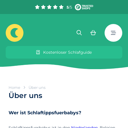
5
/5
Kostenloser Schlafguide
Home
Über uns
Über uns
Wer ist Schlaftippsfuerbabys?
Schlaftippsfuerbabys ist in den
Niederlanden,
Belgien