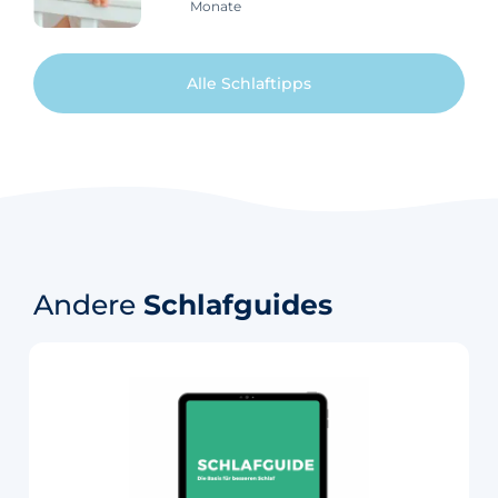
Monate
Uhr bis 05:00 Uhr und im Grunde alles
(weit) vor 06:00 Uhr. Viele Eltern
denken, dass sie ihr Baby oder
Alle Schlaftipps
Kleinkind später ins Bett bringen
müssen, um das frühe Aufwachen zu
verhindern. Aus Erfahrung wissen wir,
dass eine spätere Schlafenszeit in
vielen Fällen nicht die Lösung ist. In
diesem Artikel stellen wir dir das frühe
Aufwachen bei Babys und
Kleinkindern vor. In diesem Artikel
erfährst du: Wie früh ist zu früh für ein
Andere
Schlafguides
Baby? Wir werden oft gefragt, wann es
angemessen ist, ein Baby oder
Kleinkind morgens aufzuwecken,
aber es gibt keine richtige Antwort. Es
kommt auf das Alter deines Babys an
und darauf, wann du deinen Tag
beginnen und beenden möchtest.
Babys und Kleinkinder, die älter als 6