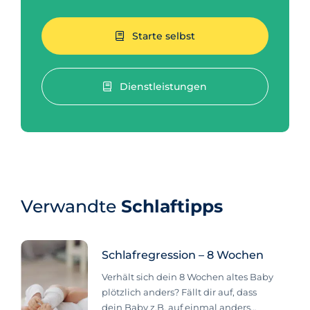
Starte selbst
Dienstleistungen
Verwandte
Schlaftipps
Schlafregression – 8 Wochen
Verhält sich dein 8 Wochen altes Baby
plötzlich anders? Fällt dir auf, dass
dein Baby z.B. auf einmal anders