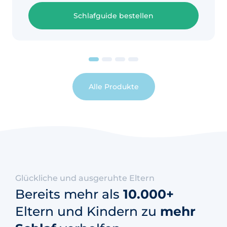
Manche Babys schaffen das nicht so
gut. Das kann auch daran liegen, dass
Schlafguide bestellen
ein Baby noch nicht
Alle Produkte
Glückliche und ausgeruhte Eltern
Bereits mehr als
10.000+
Eltern und Kindern zu
mehr