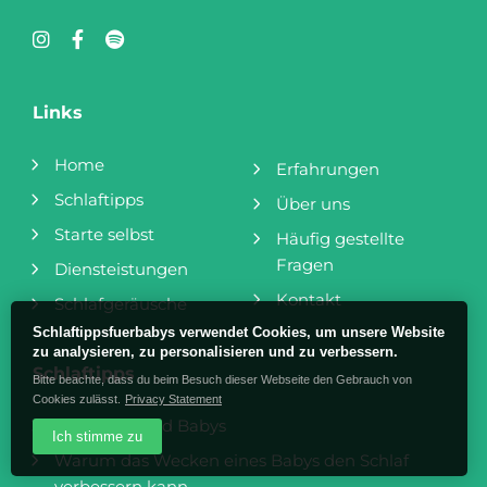
Links
Home
Erfahrungen
Schlaftipps
Über uns
Starte selbst
Häufig gestellte
Fragen
Diensteistungen
Kontakt
Schlafgeräusche
Schlaftippsfuerbabys verwendet Cookies, um unsere Website
zu analysieren, zu personalisieren und zu verbessern.
Schlaftipps
Bitte beachte, dass du beim Besuch dieser Webseite den Gebrauch von
Cookies zulässt.
Privacy Statement
Melatonin und Babys
Ich stimme zu
Warum das Wecken eines Babys den Schlaf
verbessern kann