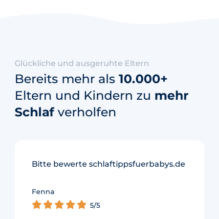
Glückliche und ausgeruhte Eltern
Bereits mehr als
10.000+
Eltern und Kindern zu
mehr
Schlaf
verholfen
Bitte bewerte schlaftippsfuerbabys.de
Fenna
Merel
5/5
5/5