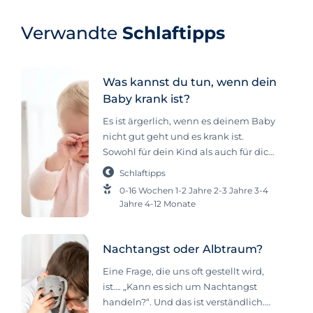
Verwandte
Schlaftipps
Was kannst du tun, wenn dein
Baby krank ist?
Es ist ärgerlich, wenn es deinem Baby
nicht gut geht und es krank ist.
Sowohl für dein Kind als auch für dich.
Als Elternteil ist es oft schwierig
Schlaftipps
einzuschätzen, was dein Kind gerade
0-16 Wochen
1-2 Jahre
2-3 Jahre
3-4
braucht und genau das willst du in
Jahre
4-12 Monate
diesen Momenten wissen. Beim
Schlafen hat der Körper die
Möglichkeit, sich zu erholen. Vor
Nachtangst oder Albtraum?
allem, wenn dein Kind krank ist, ist
Eine Frage, die uns oft gestellt wird,
ausreichender Schlaf also wichtig.
ist…. „Kann es sich um Nachtangst
Leider bedeutet das nicht, dass Schlaf
handeln?“. Und das ist verständlich.
immer selbstverständlich ist. Wenn