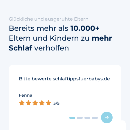
Glückliche und ausgeruhte Eltern
Bereits mehr als
10.000+
Eltern und Kindern zu
mehr
Schlaf
verholfen
Bitte bewerte schlaftippsfuerbabys.de
Fenna
Merel
5/5
5/5
Johan
5/5