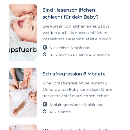
Sind Hasenschläfchen
schlecht für dein Baby?
Die kurzen Schläfchen eines Babys
werden auch als Hasenschläfchen
bezeichnet. Hasenschlaf ist ein großes
und weit verbreitetes Thema beim
Nickerchen
Schlaftipps
Schlaf von Säuglingen. In diesem
0-16 Wochen
1-2 Jahre
4-12 Monate
Artikel erklären wir dir, wie
Hasenschläfchen entstehen, ob
Hasenschläfchen schädlich sind und
Schlafregression 8 Monate
was du tun kannst, um
Eine Schlafregression bei einem 8
Hasenschläfchen zu verhindern und
Monate alten Baby kann dazu führen,
zu verbessern. Bevor wir beginnen,
dass der Schlaf plötzlich schlechter
möchten wir betonen, dass wir
wird. Sowohl tagsüber als auch
ungerne etwas als „schlecht“
Schlafregressionen
Schlaftipps
nachts. Hat dein Kleines eigentlich
bezeichnen. Hasenschläfchen
4-12 Monate
immer problemlos geschlafen und ist
gehören zur Entwicklung des
jetzt etwa 8 Monate alt? Vielleicht ist
Schlafverhaltens eines Kindes und
dein Baby gerade mitten in einer
können schon deshalb nicht als