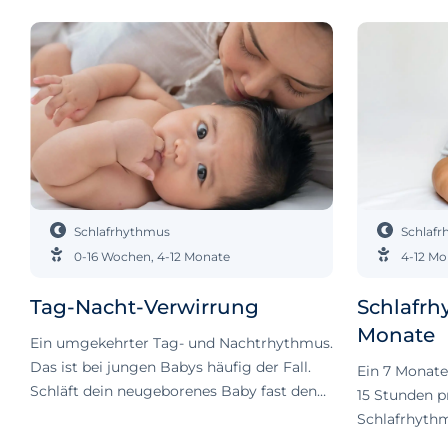
Schlafrhythmus
Schlaf
0-16 Wochen
,
4-12 Monate
4-12 Mo
Tag-Nacht-Verwirrung
Schlafrh
Monate
Ein umgekehrter Tag- und Nachtrhythmus.
Das ist bei jungen Babys häufig der Fall.
Ein 7 Monate
Schläft dein neugeborenes Baby fast den
15 Stunden p
ganzen Tag, hält dich aber nachts wach?
Schlafrhythm
Das kann zwar ärgerlich sein, kommt aber
Monate altes