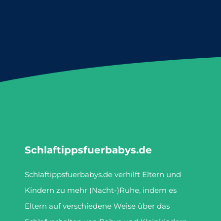
Schlafbedarf
Baby immer wichtiger. Das liegt daran,
im ersten Le
dass dein Baby in diesem Alter seine
brauchen noc
biologische Uhr entwickelt. Ein guter
Bedarf nimmt
Schlafrhythmus mit klaren Schlaf- und
Lebensjahres
Wachzeiten kann helfen, diesen
nach Schlaf
biologischen Rhythmus zu entwickeln.
meisten Bab
Nickerchen 
Schlaftippsfuerbabys.de
Schlaftippsfuerbabys.de verhilft Eltern und
Kindern zu mehr (Nacht-)Ruhe, indem es
Eltern auf verschiedene Weise über das