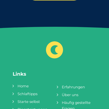
 ändert sich enorm, vor allem
isst. Wenn du dein Baby tags
bensjahr. Neugeborene
fütterst, wird es nachts hungr
h viel Schlaf und dieser
du musst es öfter füttern, wa
 im Laufe des ersten
bedeutet, dass es morgens we
 ab. Vor allem das Bedürfnis
hungrig ist. So findest du dich
 am Tag nimmt dann ab. Die
einem Teufelskreis wieder. Ju
ys wechseln von 3-4
am Tag zu nur
Links
Home
Erfahrungen
Schlaftipps
Über uns
Starte selbst
Häufig gestellte
Fragen