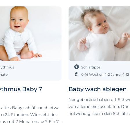
rhythmus
Schlaftipps
nate
0-16 Wochen
,
1-2 Jahre
,
4-12
ythmus Baby 7
Baby wach ablegen
Neugeborene haben oft Schwie
von alleine einzuschlafen. Dann
 altes Baby schläft noch etwa
notwendig, sie in den Schlaf z
ro 24 Stunden. Wie sieht der
oder sie schlafen nur während
us mit 7 Monaten aus? Ein 7
Fütterung ein, nach der du si
 Baby ist normalerweise