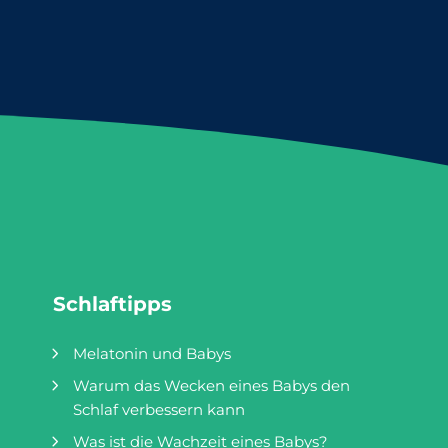
über zu wenig
ig sein und
s wiederum
niger
 bald in
nge
Schlaftipps
Melatonin und Babys
Warum das Wecken eines Babys den
Schlaf verbessern kann
Was ist die Wachzeit eines Babys?