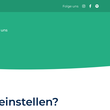
Folge uns
 uns
instellen?