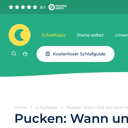
5
/5
Schlaftipps
Starte selbst
Unser
Kostenloser Schlafguide
Home
Schlaftipps
Pucken: Wann und wie kann ma
Pucken: Wann und